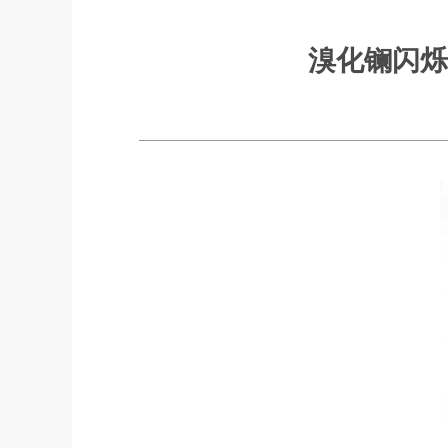
溴化镧闪烁